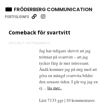
FRÖDERBERG COMMUNICATION
PORTFOLIO
INFO
Comeback för svartvitt
2013-04-21 14:37 Redaktör'n
Jag har tidigare skrivit att jag
tröttnat på svartvitt – att jag
tycker färg är mer intressant.
Ändå kommer jag på mig med att
göra en mängd svartvita bilder
den senaste tiden. I går tog jag en
ej ...
läs mer..
Läst 7133 ggr | 10 kommentarer.