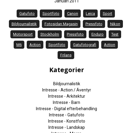
Januari 2011
Gatufoto
Sportfoto
Canon
Leica
Sport
Bildjournalistik
Fotosidan Magasin
Pressfoto
Nikon
Motorsport
Stockholm
Pressfoto
Enduro
Test
M6
Action
Sportfoto
Gatufotografi
Action
Frilans
Kategorier
Bildjournalistik
Intresse - Action / Äventyr
Intresse - Arkitektur
Intresse - Barn
Intresse - Digital efterbehandling
Intresse - Gatufoto
Intresse - Konstfoto
Intresse - Landskap