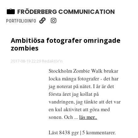
FRÖDERBERG COMMUNICATION
PORTFOLIO
INFO
Ambitiösa fotografer omringade
zombies
2017-08-19 22:29 Redaktör'n
Stockholm Zombie Walk brukar
locka många fotografer - det har
jag noterat på nätet. I år är det
första året jag kollat på
vandringen, jag tänkte att det var
en kul aktivitet att göra med
sonen. Och ...
läs mer..
Läst 8438 ggr | 5 kommentarer.