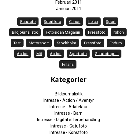
Februari 2011
Januari 2011
Gatufoto
Sportfoto
Canon
Leica
Sport
Bildjournalistik
Fotosidan Magasin
Pressfoto
Nikon
Test
Motorsport
Stockholm
Pressfoto
Enduro
Action
M6
Action
Sportfoto
Gatufotografi
Frilans
Kategorier
Bildjournalistik
Intresse - Action / Äventyr
Intresse - Arkitektur
Intresse - Barn
Intresse - Digital efterbehandling
Intresse - Gatufoto
Intresse - Konstfoto