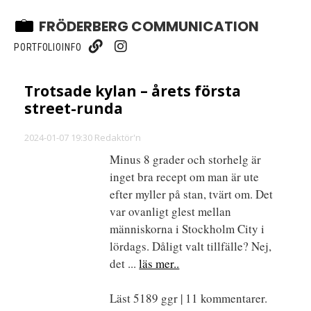
FRÖDERBERG COMMUNICATION
PORTFOLIO
INFO
Trotsade kylan – årets första
street-runda
2024-01-07 19:30 Redaktör'n
Minus 8 grader och storhelg är
inget bra recept om man är ute
efter myller på stan, tvärt om. Det
var ovanligt glest mellan
människorna i Stockholm City i
lördags. Dåligt valt tillfälle? Nej,
det ...
läs mer..
Läst 5189 ggr | 11 kommentarer.