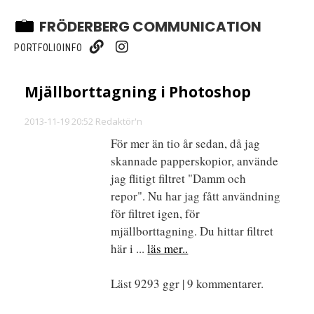
FRÖDERBERG COMMUNICATION
PORTFOLIO
INFO
Mjällborttagning i Photoshop
2013-11-19 20:52 Redaktör'n
För mer än tio år sedan, då jag
skannade papperskopior, använde
jag flitigt filtret "Damm och
repor". Nu har jag fått användning
för filtret igen, för
mjällborttagning. Du hittar filtret
här i ...
läs mer..
Läst 9293 ggr | 9 kommentarer.