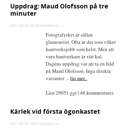
Uppdrag: Maud Olofsson på tre
minuter
2011-02-25 18:48 Redaktör'n
Fotografyrket är sällan
glamouröst. Ofta är det som vilket
hantverksjobb som helst. Men att
vara hantverkare är rätt kul.
Dagens uppdrag var att ta en bild
på Maud Olofsson. Inga direkta
varianter ...
läs mer..
Läst 29051 ggr | 46 kommentarer.
Kärlek vid första ögonkastet
2011-02-23 14:55 Redaktör'n