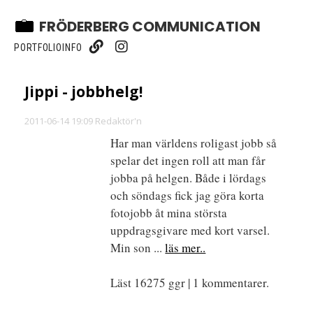
FRÖDERBERG COMMUNICATION
PORTFOLIO
INFO
Jippi - jobbhelg!
2011-06-14 19:09 Redaktör'n
Har man världens roligast jobb så
spelar det ingen roll att man får
jobba på helgen. Både i lördags
och söndags fick jag göra korta
fotojobb åt mina största
uppdragsgivare med kort varsel.
Min son ...
läs mer..
Läst 16275 ggr | 1 kommentarer.