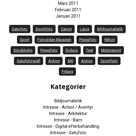
Mars 2011
Februari 2011
Januari 2011
Gatufoto
Sportfoto
Canon
Leica
Bildjournalistik
Sport
Fotosidan Magasin
Pressfoto
Nikon
Stockholm
Pressfoto
Enduro
Test
Motorsport
Gatufotografi
Action
M6
Action
Sportfoto
Frilans
Kategorier
Bildjournalistik
Intresse - Action / Äventyr
Intresse - Arkitektur
Intresse - Barn
Intresse - Digital efterbehandling
Intresse - Gatufoto