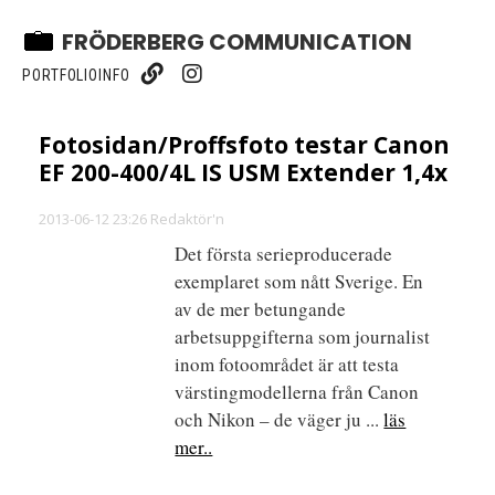
FRÖDERBERG COMMUNICATION
PORTFOLIO
INFO
Fotosidan/Proffsfoto testar Canon
EF 200-400/4L IS USM Extender 1,4x
2013-06-12 23:26 Redaktör'n
Det första serieproducerade
exemplaret som nått Sverige. En
av de mer betungande
arbetsuppgifterna som journalist
inom fotoområdet är att testa
värstingmodellerna från Canon
och Nikon – de väger ju ...
läs
mer..