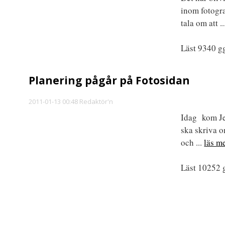
inom fotogra
tala om att .
Läst 9340 gg
Planering pågår på Fotosidan
2011-01-13 00:48 Redaktör'n
Idag kom Jes
ska skriva o
och ...
läs me
Läst 10252 