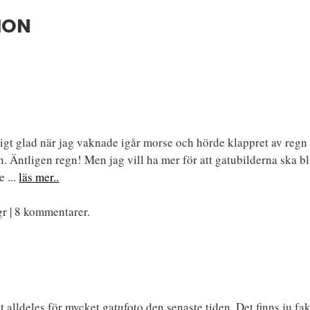
ION
tigt glad när jag vaknade igår morse och hörde klappret av regn
n. Äntligen regn! Men jag vill ha mer för att gatubilderna ska bl
e ...
läs mer..
r | 8 kommentarer.
it alldeles för mycket gatufoto den senaste tiden. Det finns ju fa