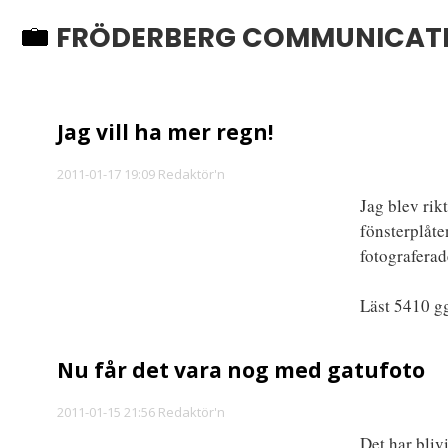
FRÖDERBERG COMMUNICAT
Jag vill ha mer regn!
2011-01-17 19:09 Redaktör'n
Jag blev rik
fönsterplåte
fotograferad
Läst 5410 gg
Nu får det vara nog med gatufoto
2011-01-15 21:56 Redaktör'n
Det har bliv