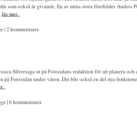
fin som också är givande. En av mina stora förebilder Anders P
..
läs mer..
r | 2 kommentarer.
sica Silversaga in på Fotosidans redaktion för att planera och 
m på Fotosidan under våren. Det blir också en del nya funktio
r..
ggr | 6 kommentarer.