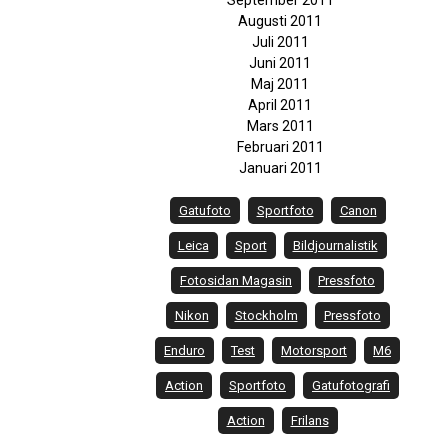
September 2011
Augusti 2011
Juli 2011
Juni 2011
Maj 2011
April 2011
Mars 2011
Februari 2011
Januari 2011
Gatufoto
Sportfoto
Canon
Leica
Sport
Bildjournalistik
Fotosidan Magasin
Pressfoto
Nikon
Stockholm
Pressfoto
Enduro
Test
Motorsport
M6
Action
Sportfoto
Gatufotografi
Action
Frilans