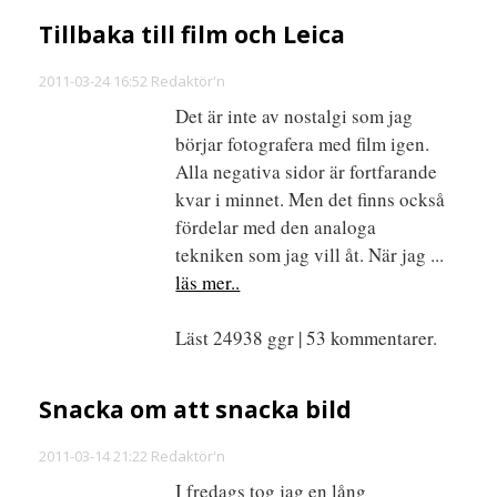
Tillbaka till film och Leica
2011-03-24 16:52 Redaktör'n
Det är inte av nostalgi som jag
börjar fotografera med film igen.
Alla negativa sidor är fortfarande
kvar i minnet. Men det finns också
fördelar med den analoga
tekniken som jag vill åt. När jag ...
läs mer..
Läst 24938 ggr | 53 kommentarer.
Snacka om att snacka bild
2011-03-14 21:22 Redaktör'n
I fredags tog jag en lång