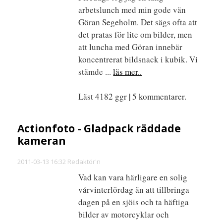
arbetslunch med min gode vän
Göran Segeholm. Det sägs ofta att
det pratas för lite om bilder, men
att luncha med Göran innebär
koncentrerat bildsnack i kubik. Vi
stämde ...
läs mer..
Läst 4182 ggr | 5 kommentarer.
Actionfoto - Gladpack räddade
kameran
2011-03-13 16:32 Redaktör'n
Vad kan vara härligare en solig
vårvinterlördag än att tillbringa
dagen på en sjöis och ta häftiga
bilder av motorcyklar och