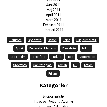
Juni 2011
Maj 2011
April 2011
Mars 2011
Februari 2011
Januari 2011
Gatufoto
Sportfoto
Canon
Leica
Bildjournalistik
Sport
Fotosidan Magasin
Pressfoto
Nikon
Stockholm
Pressfoto
Enduro
Test
Motorsport
Sportfoto
Gatufotografi
Action
M6
Action
Frilans
Kategorier
Bildjournalistik
Intresse - Action / Äventyr
Intresse - Arkitektur