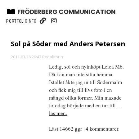
FRÖDERBERG COMMUNICATION
PORTFOLIO
INFO
Sol på Söder med Anders Petersen
2011-03-26 20:43 Redaktör'n
Ledig, sol och nyinköpt Leica M6.
Då kan man inte sitta hemma.
Istället åkte jag in till Södermalm
och fick mig till livs foto i en
mängd olika former. Min maxade
fotodag började med en tur till ...
läs mer..
Läst 14662 ggr | 4 kommentarer.