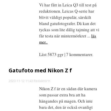
Vi har fått in Leica Q3 till test på
redaktionen. Leicas Q-serie har
blivit väldigt populär, särskilt
bland gatufotografer. Då kan det
tyckas som lite dålig tajming att vi
får testa när mintermörkret ...
läs
mer..
Läst 5873 ggr | 7 kommentarer.
Gatufoto med Nikon Z f
2023-11-12 11:43 Redaktör'n
Nikon Z f är en sådan där kamera
som passar extra bra att ha
hängandes på magen. Och inte
bara det, den är också ovanligt