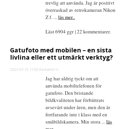
trevlig att använda. Jag är positivt
överraskad av retrokameran Nikon
Z f. ...
läs mer..
Läst 6904 ggr | 22 kommentarer.
Gatufoto med mobilen – en sista
livlina eller ett utmärkt verktyg?
2023-07-15 17:05 Redaktör'n
Jag har aldrig tyckt om att
använda mobiltelefonen för
gatufoto. Den bristande
bildkvaliteten har förbättrats
avsevärt under åren, men den är
fortfarande inte i klass med en
småbildskamera. Min stora ...
läs
mer..