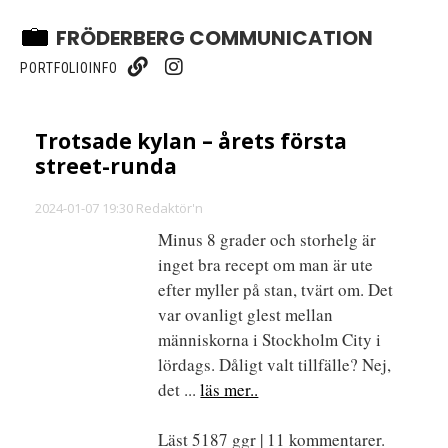
FRÖDERBERG COMMUNICATION
PORTFOLIO
INFO
Trotsade kylan – årets första
street-runda
2024-01-07 19:30 Redaktör'n
Minus 8 grader och storhelg är
inget bra recept om man är ute
efter myller på stan, tvärt om. Det
var ovanligt glest mellan
människorna i Stockholm City i
lördags. Dåligt valt tillfälle? Nej,
det ...
läs mer..
Läst 5187 ggr | 11 kommentarer.